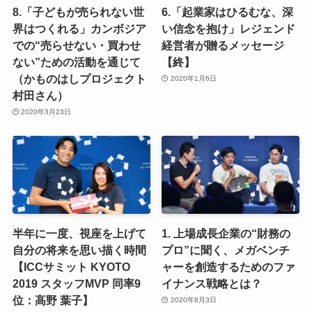
8.「子どもが売られない世
6.「起業家はひるむな、深
界はつくれる」カンボジア
い信念を抱け」レジェンド
での“売らせない・買わせ
経営者が贈るメッセージ
ない”ための活動を通じて
【終】
（かものはしプロジェクト
2020年1月6日
村田さん）
2020年3月23日
半年に一度、視座を上げて
1. 上場成長企業の“財務の
自分の将来を思い描く時間
プロ”に聞く、メガベンチ
【ICCサミット KYOTO
ャーを創造するためのファ
2019 スタッフMVP 同率9
イナンス戦略とは？
位：高野 葉子】
2020年8月3日