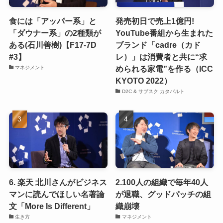
食には「アッパー系」と
発売初日で売上1億円!
「ダウナー系」の2種類が
YouTube番組から生まれた
ある(石川善樹)【F17-7D
ブランド「cadre（カド
#3】
レ）」は消費者と共に“求
められる家電”を作る（ICC
マネジメント
KYOTO 2022）
D2C & サブスク カタパルト
6. 楽天 北川さんがビジネス
2.100人の組織で毎年40人
マンに読んでほしい名著論
が退職、グッドパッチの組
文「More Is Different」
織崩壊
生き方
マネジメント