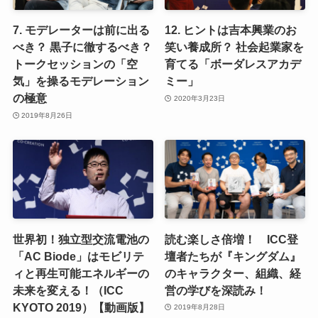
7. モデレーターは前に出る
12. ヒントは吉本興業のお
べき？ 黒子に徹するべき？
笑い養成所？ 社会起業家を
トークセッションの「空
育てる「ボーダレスアカデ
気」を操るモデレーション
ミー」
の極意
2020年3月23日
2019年8月26日
世界初！独立型交流電池の
読む楽しさ倍増！ ICC登
「AC Biode」はモビリテ
壇者たちが『キングダム』
ィと再生可能エネルギーの
のキャラクター、組織、経
未来を変える！（ICC
営の学びを深読み！
KYOTO 2019）【動画版】
2019年8月28日