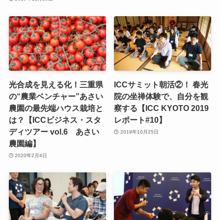
光合成を見える化！三重県
ICCサミット朝活②！ 春光
の“農業ベンチャー”あさい
院の坐禅体験で、自分を観
農園の最先端ハウス栽培と
察する【ICC KYOTO 2019
は？【ICCビジネス・スタ
レポート#10】
ディツアー vol.6 あさい
2019年10月25日
農園編】
2020年2月4日