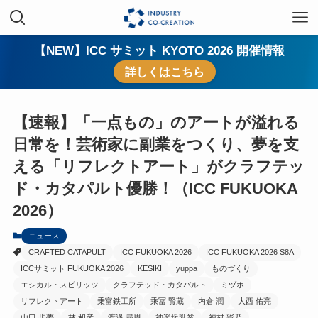
【NEW】ICC サミット KYOTO 2026 開催情報
詳しくはこちら
【速報】「一点もの」のアートが溢れる
日常を！芸術家に副業をつくり、夢を支
える「リフレクトアート」がクラフテッ
ド・カタパルト優勝！（ICC FUKUOKA
2026）
ニュース
CRAFTED CATAPULT
ICC FUKUOKA 2026
ICC FUKUOKA 2026 S8A
ICCサミット FUKUOKA 2026
KESIKI
yuppa
ものづくり
エシカル・スピリッツ
クラフテッド・カタパルト
ミヅホ
リフレクトアート
乗富鉄工所
乘冨 賢蔵
内倉 潤
大西 佑亮
山口 歩夢
林 和彦
渡邊 尋思
神楽坂乳業
福村 彩乃