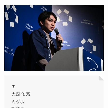
▼
大西 佑亮
ミヅホ