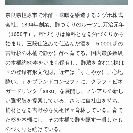
奈良県橿原市で米酢・味噌を醸造するミヅホ株式
会社。1894年創業、酢づくりのルーツは万治元年
（1658年）。酢づくりは原料となる酒づくりから
始まり、三段仕込みで仕込んだ酒を、5,000L超の
吉野杉の木桶で静かに酢へ育てる。国内最多数級
の木桶約80本をいまも保有し、酢蔵を含む11棟は
国の登録有形文化財。近年は「すこやかに、心地
酔い。」をブランドコンセプトに、クラフトビネ
ガードリンク「saku」を展開し、ノンアルの新し
い選択肢を提案している。さらに自社山を持ち、
桶材となる吉野杉を先祖代々育林している。育て
た杉を木桶にし、その木桶で酢を醸す一貫したも
のづくりを続けている。