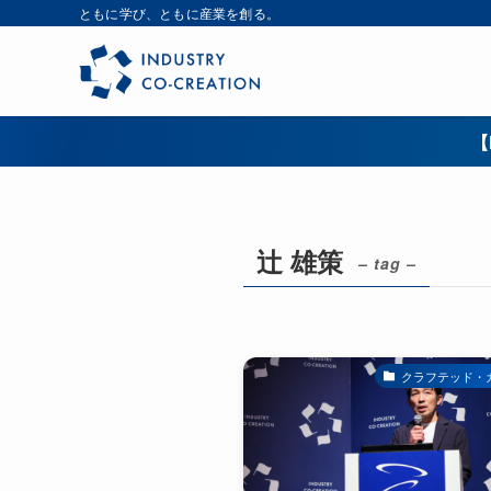
ともに学び、ともに産業を創る。
【
辻 雄策
– tag –
クラフテッド・