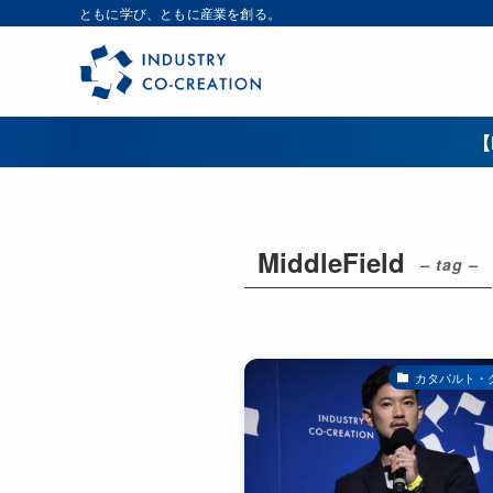
ともに学び、ともに産業を創る。
【
MiddleField
– tag –
カタパルト・