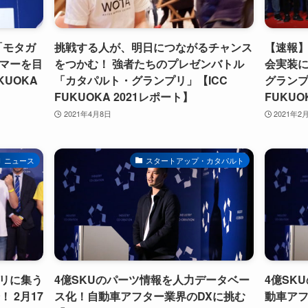
「モタガ
挑戦する人が、明日につながるチャンス
【速報
マーを目
をつかむ！ 強者たちのプレゼンバトル
会実装に
UKUOKA
「カタパルト・グランプリ」【ICC
グランプ
FUKUOKA 2021レポート】
FUKUO
2021年4月8日
2021年2
ニュース
スタートアップ・カタパルト
リに集う
4億SKUのパーツ情報を人力データベー
4億SK
 2月17
ス化！自動車アフター業界のDXに挑む
動車アフ