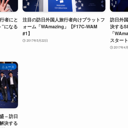
旅行者にと
注目の訪日外国人旅行者向けプラットフ
訪日外
ト”になる
ォーム「WAmazing」【F17C-WAM
決するS
#1】
「WAmaz
スタート
2017年5月22日
2017年4
ニュース
 – 訪日
解決する