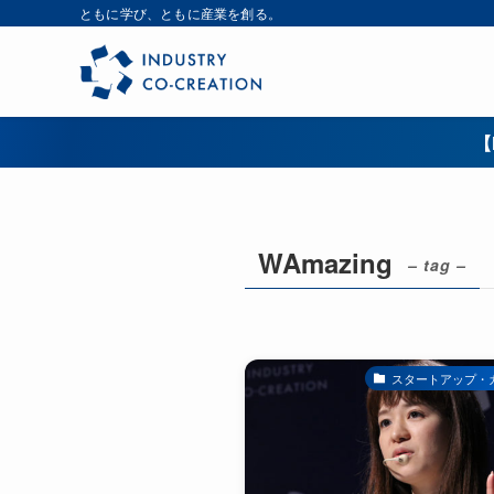
ともに学び、ともに産業を創る。
【
WAmazing
– tag –
スタートアップ・