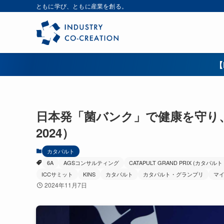
ともに学び、ともに産業を創る。
【
日本発「菌バンク」で健康を守り、慢
2024）
カタパルト
6A
AGSコンサルティング
CATAPULT GRAND PRIX (カタパ
ICCサミット
KINS
カタパルト
カタパルト・グランプリ
マ
2024年11月7日