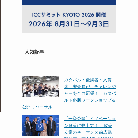
人気記事
カタパルト優勝者・入賞
者、審査員が、チャレンジ
ャーを全力応援！ カタパ
ルト必勝ワークショップ＆
公開リハーサル
【一挙公開】イノベーショ
ン政策に物申す！ – 政策
立案のキーマン x 前広島