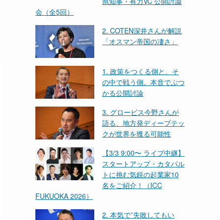
県知事・有力VC 公開討論
会（全5回）
2. COTEN深井さんが解説
「オスマン帝国の凄さ」
1. 政策をつくる側と、そ
の中で戦う側。本音でぶつ
かる公開討論
3. グロービス今野さんが
語る、地方発ディープテッ
クが世界を獲る可能性
【3/3 9:00〜 ライブ中継】
スタートアップ・カタパル
トに挑む気鋭の起業家10
名をご紹介！（ICC
FUKUOKA 2026）
2. 本気で”失敗してもい