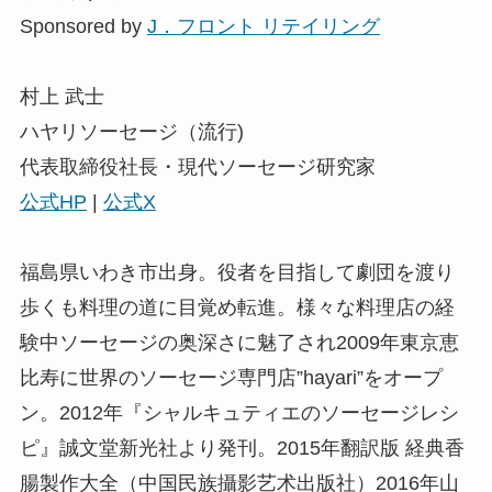
Sponsored by
J．フロント リテイリング
村上 武士
ハヤリソーセージ（流行)
代表取締役社長・現代ソーセージ研究家
公式HP
|
公式X
福島県いわき市出身。役者を目指して劇団を渡り
歩くも料理の道に目覚め転進。様々な料理店の経
験中ソーセージの奥深さに魅了され2009年東京恵
比寿に世界のソーセージ専門店”hayari”をオープ
ン。2012年『シャルキュティエのソーセージレシ
ピ』誠文堂新光社より発刊。2015年翻訳版 経典香
腸製作大全（中国民族攝影艺术出版社）2016年山