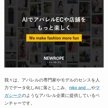
我々は、アパレルの専門家やモデルのセンスを人
力でデータ化しAIに落としこみ、
niko and …
や
マ
ガシーク
のようなアパレル企業に提供しているベ
ンチャーです。