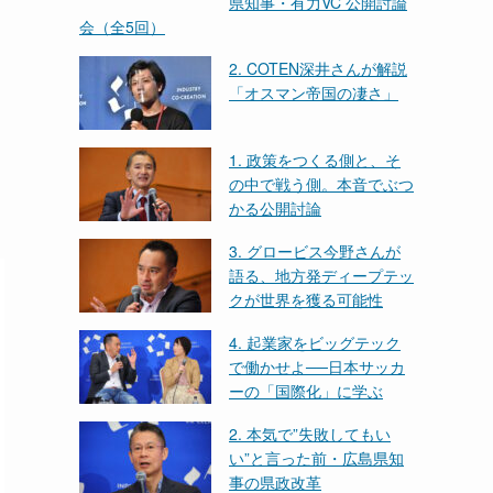
県知事・有力VC 公開討論
会（全5回）
2. COTEN深井さんが解説
「オスマン帝国の凄さ」
1. 政策をつくる側と、そ
の中で戦う側。本音でぶつ
かる公開討論
3. グロービス今野さんが
語る、地方発ディープテッ
クが世界を獲る可能性
4. 起業家をビッグテック
で働かせよ──日本サッカ
ーの「国際化」に学ぶ
2. 本気で”失敗してもい
い”と言った前・広島県知
事の県政改革