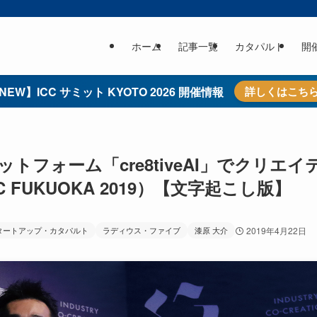
ホーム
記事一覧
カタパルト
開
NEW】ICC サミット KYOTO 2026 開催情報
詳しくはこち
フォーム「cre8tiveAI」でクリエイ
FUKUOKA 2019）【文字起こし版】
タートアップ・カタパルト
ラディウス・ファイブ
漆原 大介
2019年4月22日