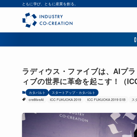
ともに学び、ともに産業を創る。
【
ラディウス・ファイブは、AIプラット
ィブの世界に革命を起こす！（ICC 
カタパルト
スタートアップ・カタパルト
cre8tiveAI
ICC FUKUOKA 2019
ICC FUKUOKA 2019 S1B
ス