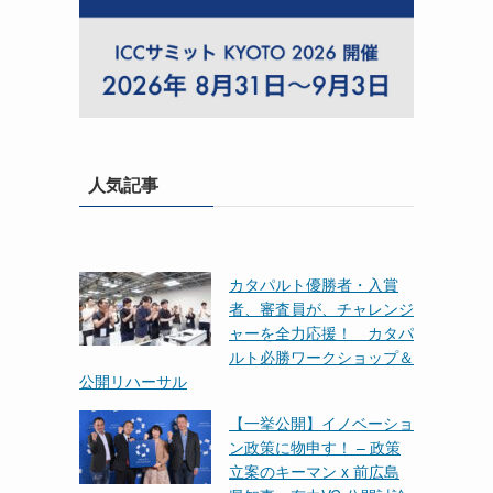
人気記事
カタパルト優勝者・入賞
者、審査員が、チャレンジ
ャーを全力応援！ カタパ
ルト必勝ワークショップ＆
公開リハーサル
【一挙公開】イノベーショ
ン政策に物申す！ – 政策
立案のキーマン x 前広島