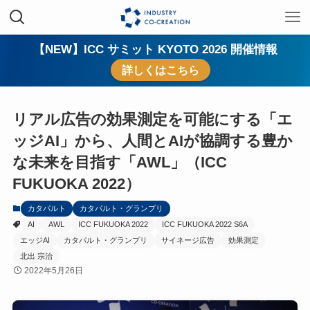
【NEW】ICC サミット KYOTO 2026 開催情報
詳しくはこちら
リアル広告の効果測定を可能にする「エ
ッジAI」から、人間とAIが協調する豊か
な未来を目指す「AWL」（ICC
FUKUOKA 2022）
カタパルト
カタパルト・グランプリ
AI
AWL
ICC FUKUOKA 2022
ICC FUKUOKA 2022 S6A
エッジAI
カタパルト・グランプリ
サイネージ広告
効果測定
北出 宗治
2022年5月26日