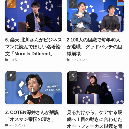
6. 楽天 北川さんがビジネス
2.100人の組織で毎年40人
マンに読んでほしい名著論
が退職、グッドパッチの組
文「More Is Different」
織崩壊
生き方
マネジメント
2. COTEN深井さんが解説
見るだけから、ケアする眼
「オスマン帝国の凄さ」
鏡へ！目の動きに合わせた
オートフォーカス眼鏡を開
マネジメント