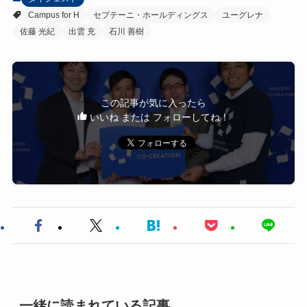
Campus for H
セプテーニ・ホールディングス
ユーグレナ
佐藤 光紀
出雲 充
石川 善樹
この記事が気に入ったら
いいね または フォローしてね！
一緒に読まれている記事