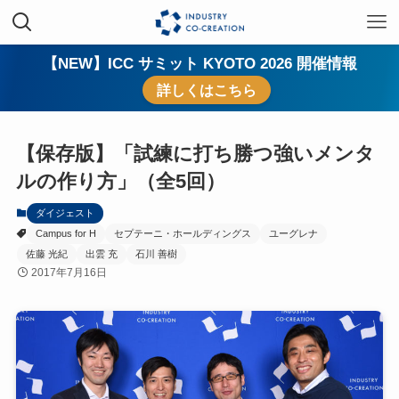
【NEW】ICC サミット KYOTO 2026 開催情報
詳しくはこちら
【保存版】「試練に打ち勝つ強いメンタ
ルの作り方」（全5回）
ダイジェスト
Campus for H
セプテーニ・ホールディングス
ユーグレナ
佐藤 光紀
出雲 充
石川 善樹
2017年7月16日