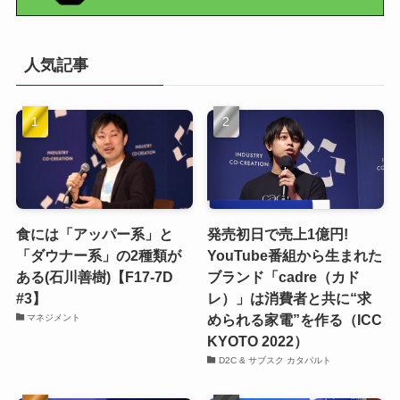
人気記事
食には「アッパー系」と
発売初日で売上1億円!
「ダウナー系」の2種類が
YouTube番組から生まれた
ある(石川善樹)【F17-7D
ブランド「cadre（カド
#3】
レ）」は消費者と共に“求
められる家電”を作る（ICC
マネジメント
KYOTO 2022）
D2C & サブスク カタパルト