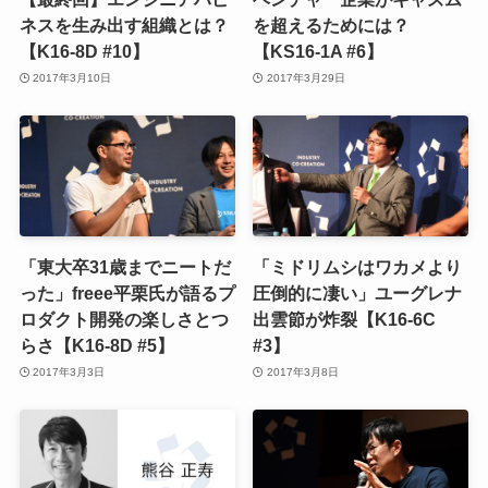
ネスを生み出す組織とは？
を超えるためには？
【K16-8D #10】
【KS16-1A #6】
2017年3月10日
2017年3月29日
「東大卒31歳までニートだ
「ミドリムシはワカメより
った」freee平栗氏が語るプ
圧倒的に凄い」ユーグレナ
ロダクト開発の楽しさとつ
出雲節が炸裂【K16-6C
らさ【K16-8D #5】
#3】
2017年3月3日
2017年3月8日