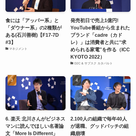
食には「アッパー系」と
発売初日で売上1億円!
「ダウナー系」の2種類が
YouTube番組から生まれた
ある(石川善樹)【F17-7D
ブランド「cadre（カド
#3】
レ）」は消費者と共に“求
められる家電”を作る（ICC
マネジメント
KYOTO 2022）
D2C & サブスク カタパルト
6. 楽天 北川さんがビジネス
2.100人の組織で毎年40人
マンに読んでほしい名著論
が退職、グッドパッチの組
文「More Is Different」
織崩壊