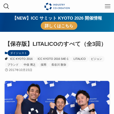
【NEW】ICC サミット KYOTO 2026 開催情報
詳しくはこちら
【保存版】LITALICOのすべて（全3回）
ダイジェスト
ICC KYOTO 2016
ICC KYOTO 2016 S4E-1
LITALICO
ビジョン
ブランド
中俣 博之
採用
長谷川 敦弥
2017年10月15日