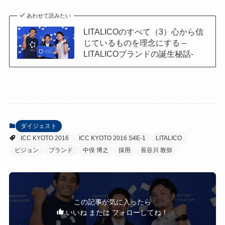
あわせて読みたい
LITALICOのすべて（3）心から信
じているものを理念にする –
LITALICOブランドの誕生秘話-
ダイジェスト
ICC KYOTO 2016
ICC KYOTO 2016 S4E-1
LITALICO
ビジョン
ブランド
中俣 博之
採用
長谷川 敦弥
この記事が気に入ったら
いいね または フォローしてね！