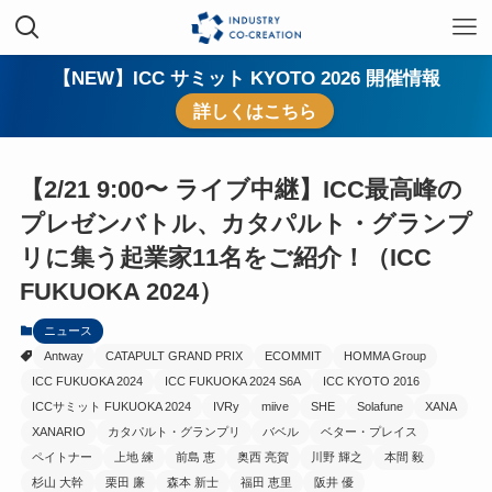
【NEW】ICC サミット KYOTO 2026 開催情報
詳しくはこちら
【2/21 9:00〜 ライブ中継】ICC最高峰の
プレゼンバトル、カタパルト・グランプ
リに集う起業家11名をご紹介！（ICC
FUKUOKA 2024）
ニュース
Antway
CATAPULT GRAND PRIX
ECOMMIT
HOMMA Group
ICC FUKUOKA 2024
ICC FUKUOKA 2024 S6A
ICC KYOTO 2016
ICCサミット FUKUOKA 2024
IVRy
miive
SHE
Solafune
XANA
XANARIO
カタパルト・グランプリ
バベル
ベター・プレイス
ペイトナー
上地 練
前島 恵
奥西 亮賀
川野 輝之
本間 毅
杉山 大幹
栗田 廉
森本 新士
福田 恵里
阪井 優