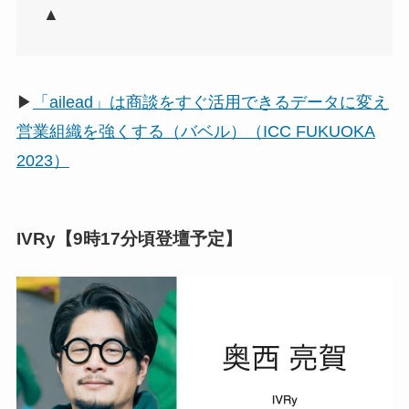
▲
▶
「ailead」は商談をすぐ活用できるデータに変え
営業組織を強くする（バベル）（ICC FUKUOKA
2023）
IVRy【9時17分頃登壇予定】