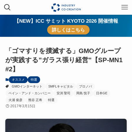
【NEW】ICC サミット KYOTO 2026 開催情報
詳しくはこちら
「ゴマすりを撲滅する」GMOグループ
が実践する”ガラス張り経営”【SP-MN1
#2】
オススメ
特選
GMOインターネット
SMFLキャピタル
プロノバ
ベイン・アンド・カンパニー
安渕 聖司
岡島 悦子
日本GE
火浦 俊彦
熊谷 正寿
特選
2017年3月15日