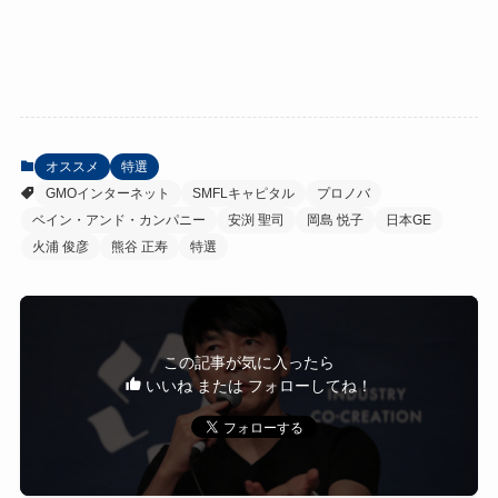
オススメ
特選
GMOインターネット
SMFLキャピタル
プロノバ
ベイン・アンド・カンパニー
安渕 聖司
岡島 悦子
日本GE
火浦 俊彦
熊谷 正寿
特選
この記事が気に入ったら
いいね または フォローしてね！