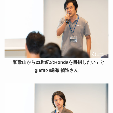
「和歌山から21世紀のHondaを目指したい」と
glafitの鳴海 禎造さん