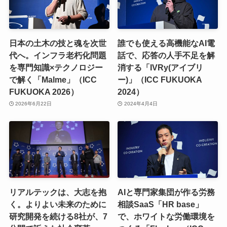
日本の土木の技と魂を次世
誰でも使える高機能なAI電
代へ。インフラ老朽化問題
話で、応答の人手不足を解
を専門知識×テクノロジー
消する「IVRy(アイブリ
で解く「Malme」（ICC
ー)」（ICC FUKUOKA
FUKUOKA 2026）
2024）
2026年6月22日
2024年4月4日
リアルテックは、大志を抱
AIと専門家集団が作る労務
く。よりよい未来のために
相談SaaS「HR base」
研究開発を続ける8社が、7
で、ホワイトな労働環境を