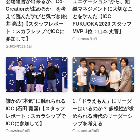
会場運営が出来るか、Co-
ュニケーション”から、組
Creationが生めるか」を考
織マネジメントに大切なこ
えて臨んだ学びと気づき(松
とを学んだ【ICC
井 亮太)【スタッフレポー
FUKUOKA 2020 スタッフ
ト：スカラシップでICCに
MVP 1位：山本 丈善】
参加して】
2020年6月1日
2024年11月1日
誰かの“本気”に触れられる
1.「ドラえもん」にリーダ
ICC (石田 寛国)【スタッフ
ーはいるのか？ 多様性が求
レポート：スカラシップで
められる時代のリーダーシ
ICCに参加して】
ップを考える
2025年4月8日
2018年10月8日