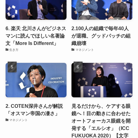
6. 楽天 北川さんがビジネス
2.100人の組織で毎年40人
マンに読んでほしい名著論
が退職、グッドパッチの組
文「More Is Different」
織崩壊
生き方
マネジメント
2. COTEN深井さんが解説
見るだけから、ケアする眼
「オスマン帝国の凄さ」
鏡へ！目の動きに合わせた
オートフォーカス眼鏡を開
マネジメント
発する「エルシオ」（ICC
FUKUOKA 2020）【文字