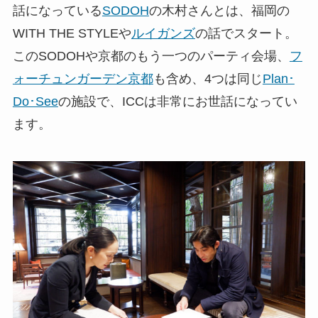
話になっている
SODOH
の木村さんとは、福岡の
WITH THE STYLEや
ルイガンズ
の話でスタート。
このSODOHや京都のもう一つのパーティ会場、
フ
ォーチュンガーデン京都
も含め、4つは同じ
Plan･
Do･See
の施設で、ICCは非常にお世話になってい
ます。