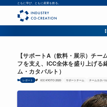
ともに学び、ともに産業を創る。
【
【サポートA（飲料・展示）チー
フを支え、ICC全体を盛り上げる縁の下
ム・カタパルト）
レポート
ICC KYOTO 2020
サポートチーム
チームカタパ