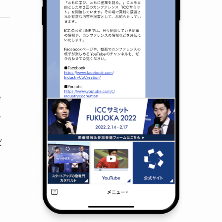
げ
記
。
だ