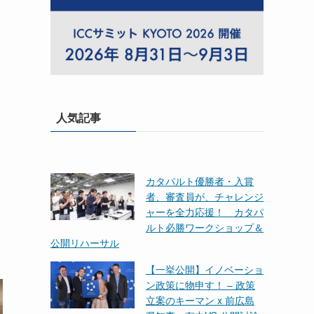
人気記事
カタパルト優勝者・入賞
者、審査員が、チャレンジ
ャーを全力応援！ カタパ
ルト必勝ワークショップ＆
公開リハーサル
【一挙公開】イノベーショ
ン政策に物申す！ – 政策
立案のキーマン x 前広島