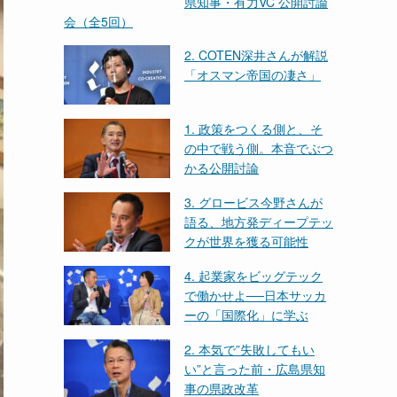
県知事・有力VC 公開討論
会（全5回）
2. COTEN深井さんが解説
「オスマン帝国の凄さ」
1. 政策をつくる側と、そ
の中で戦う側。本音でぶつ
かる公開討論
3. グロービス今野さんが
語る、地方発ディープテッ
クが世界を獲る可能性
4. 起業家をビッグテック
で働かせよ──日本サッカ
ーの「国際化」に学ぶ
2. 本気で”失敗してもい
い”と言った前・広島県知
事の県政改革