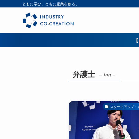
ともに学び、ともに産業を創る。
【
弁護士
– tag –
スタートアップ・