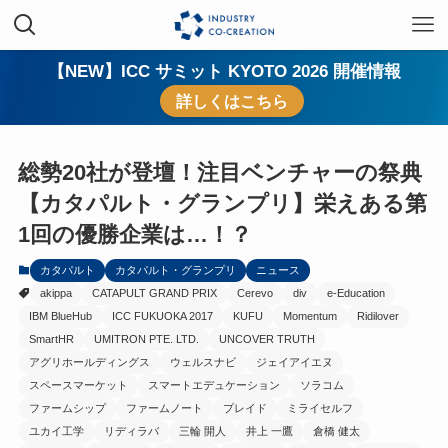
【NEW】ICC サミット KYOTO 2026 開催情報
詳しくはこちら
総勢20社が登壇！注目ベンチャーの祭典
【カタパルト・グランプリ】栄えある第
1回の優勝企業は…！？
カタパルト
カタパルト・グランプリ
ニュース
akippa
CATAPULT GRAND PRIX
Cerevo
div
e-Education
IBM BlueHub
ICC FUKUOKA 2017
KUFU
Momentum
Ridilover
SmartHR
UMITRON PTE. LTD.
UNCOVER TRUTH
アグリホールディングス
ウェルスナビ
ジェイアイエヌ
スペースマーケット
スマートエデュケーション
ソラコム
ファームシップ
ファームノート
プレイド
ミライセルフ
ユカイ工学
リディラバ
三輪 開人
井上 一鷹
倉橋 健太