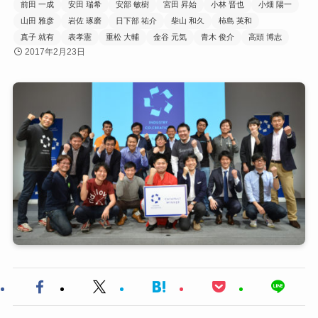
前田 一成
安田 瑞希
安部 敏樹
宮田 昇始
小林 晋也
小畑 陽一
山田 雅彦
岩佐 琢磨
日下部 祐介
柴山 和久
柿島 英和
真子 就有
表孝憲
重松 大輔
金谷 元気
青木 俊介
高頭 博志
2017年2月23日