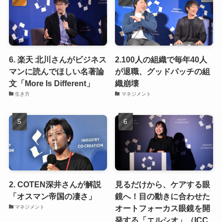
6. 楽天 北川さんがビジネス
2.100人の組織で毎年40人
マンに読んでほしい名著論
が退職、グッドパッチの組
文「More Is Different」
織崩壊
生き方
マネジメント
2. COTEN深井さんが解説
見るだけから、ケアする眼
「オスマン帝国の凄さ」
鏡へ！目の動きに合わせた
オートフォーカス眼鏡を開
マネジメント
発する「エルシオ」（ICC