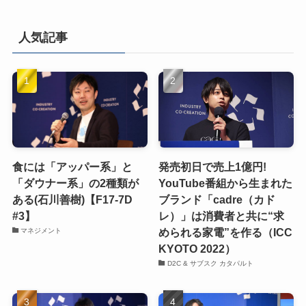
人気記事
食には「アッパー系」と
発売初日で売上1億円!
「ダウナー系」の2種類が
YouTube番組から生まれた
ある(石川善樹)【F17-7D
ブランド「cadre（カド
#3】
レ）」は消費者と共に“求
められる家電”を作る（ICC
マネジメント
KYOTO 2022）
D2C & サブスク カタパルト