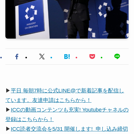
▶
平日 毎朝7時に公式LINE@で新着記事を配信し
ています。友達申請はこちらから！
▶
ICCの動画コンテンツも充実! Youtubeチャネルの
登録はこちらから！
▶
ICC読者交流会を5/31 開催します! 申し込み締切