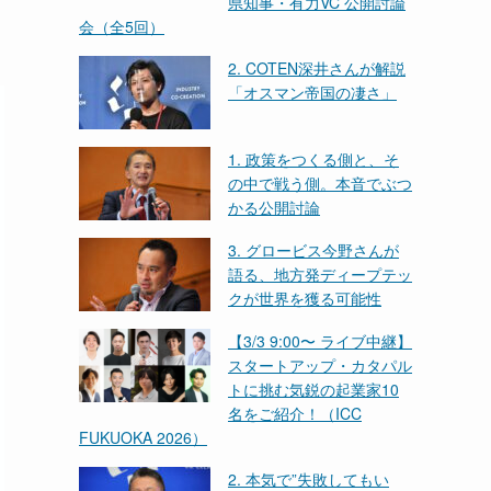
県知事・有力VC 公開討論
会（全5回）
2. COTEN深井さんが解説
「オスマン帝国の凄さ」
1. 政策をつくる側と、そ
の中で戦う側。本音でぶつ
かる公開討論
3. グロービス今野さんが
語る、地方発ディープテッ
クが世界を獲る可能性
【3/3 9:00〜 ライブ中継】
スタートアップ・カタパル
トに挑む気鋭の起業家10
名をご紹介！（ICC
FUKUOKA 2026）
2. 本気で”失敗してもい