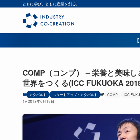
ともに学び、ともに産業を創る。
【
COMP（コンプ） – 栄養と美
世界をつくる(ICC FUKUOKA 2
カタパルト
スタートアップ・カタパルト
COMP
ICC FUKU
2018年6月19日