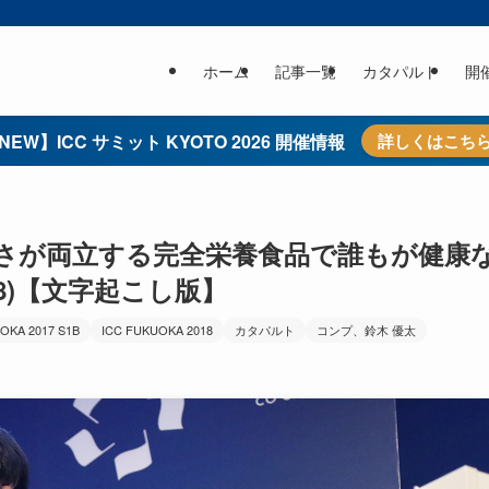
ホーム
記事一覧
カタパルト
開
NEW】ICC サミット KYOTO 2026 開催情報
詳しくはこち
味しさが両立する完全栄養食品で誰もが健康
018)【文字起こし版】
OKA 2017 S1B
ICC FUKUOKA 2018
カタパルト
コンプ、鈴木 優太