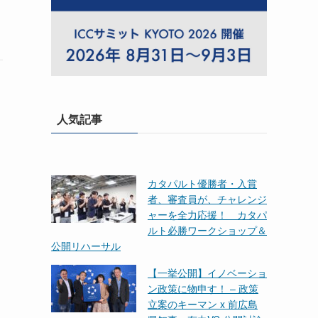
人気記事
カタパルト優勝者・入賞
者、審査員が、チャレンジ
ャーを全力応援！ カタパ
ルト必勝ワークショップ＆
公開リハーサル
【一挙公開】イノベーショ
ン政策に物申す！ – 政策
立案のキーマン x 前広島