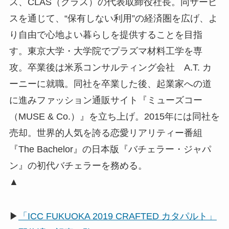
ス、CLAS（クラス）の代表取締役社長。同サービ
スを通じて、“保有しない利用”の経済圏を広げ、よ
り自由で心地よい暮らしを提供することを目指
す。東京大学・大学院でプラズマ材料工学を専
攻。卒業後は米系コンサルティング会社 A.T. カ
ーニーに就職。同社を卒業した後、起業家への道
に進みファッション通販サイト『ミューズコー
（MUSE & Co.）』を立ち上げ。2015年には同社を
売却。世界的人気を誇る恋愛リアリティー番組
『The Bachelor』の日本版『バチェラー・ジャパ
ン』の初代バチェラーを務める。
▲
▶
「ICC FUKUOKA 2019 CRAFTED カタパルト」