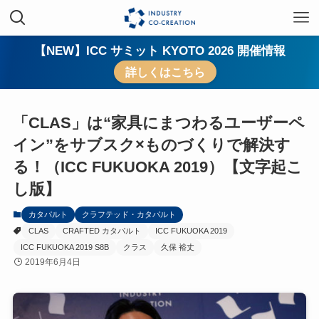
【NEW】ICC サミット KYOTO 2026 開催情報
詳しくはこちら
「CLAS」は“家具にまつわるユーザーペ
イン”をサブスク×ものづくりで解決す
る！（ICC FUKUOKA 2019）【文字起こ
し版】
カタパルト
クラフテッド・カタパルト
CLAS
CRAFTED カタパルト
ICC FUKUOKA 2019
ICC FUKUOKA 2019 S8B
クラス
久保 裕丈
2019年6月4日