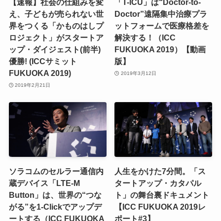
【速報】社会の仕組みを変
「T-ICU」は“Doctor-to-
え、子どもが売られない世
Doctor”遠隔集中治療プラ
界をつくる「かものはしプ
ットフォームで医療格差を
ロジェクト」がスタートア
解決する！（ICC
ップ・ダイジェスト(前半)
FUKUOKA 2019）【動画
優勝! (ICCサミット
版】
FUKUOKA 2019)
2019年3月12日
2019年2月21日
ソラコムのセルラー通信内
人生をかけた7分間。「ス
蔵デバイス「LTE-M
タートアップ・カタパル
Button」は、世界の“つな
ト」の舞台裏ドキュメント
がる”を1-Clickでアップデ
【ICC FUKUOKA 2019レ
ートする（ICC FUKUOKA
ポート#3】