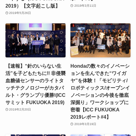
2019）【文字起こし版】
2019年3月11日
2019年5月26日
【速報】“針のいらない生
Hondaの数々のイノベーシ
活”を子どもたちに!! 非侵襲
ョンを生んできた“ワイガ
血糖値センサーのライトタ
ヤ”を体験！「モビリティ/
ッチテクノロジーがカタパ
ロボティックス/オープンイ
ルト・グランプリ優勝!(ICC
ノベーションの今後を徹底
サミット FUKUOKA 2019)
深掘り」ワークショップに
密着【ICC FUKUOKA
2019年2月20日
2019レポート#4】
2019年3月19日