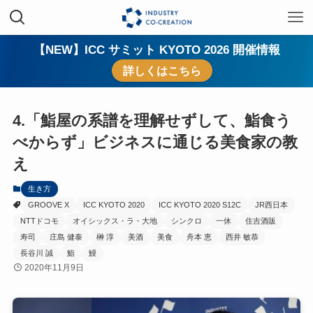
【NEW】ICC サミット KYOTO 2026 開催情報
詳しくはこちら
4.「鮨屋の系譜を理解せずして、鮨食う
べからず」ビジネスに通じる美食家の教
え
生き方
GROOVE X
ICC KYOTO 2020
ICC KYOTO 2020 S12C
JR西日本
NTTドコモ
オイシックス・ラ・大地
シンクロ
一休
住吉酒販
寿司
庄島 健泰
榊 淳
美酒
美食
舟本 恵
西井 敏恭
長谷川 誠
鮨
鰻
2020年11月9日