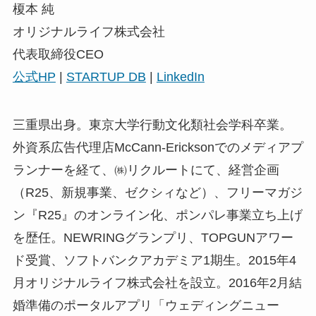
榎本 純
オリジナルライフ株式会社
代表取締役CEO
公式HP
|
STARTUP DB
|
LinkedIn
三重県出身。東京大学行動文化類社会学科卒業。
外資系広告代理店McCann-Ericksonでのメディアプ
ランナーを経て、㈱リクルートにて、経営企画
（R25、新規事業、ゼクシィなど）、フリーマガジ
ン『R25』のオンライン化、ポンパレ事業立ち上げ
を歴任。NEWRINGグランプリ、TOPGUNアワー
ド受賞、ソフトバンクアカデミア1期生。2015年4
月オリジナルライフ株式会社を設立。2016年2月結
婚準備のポータルアプリ「ウェディングニュー