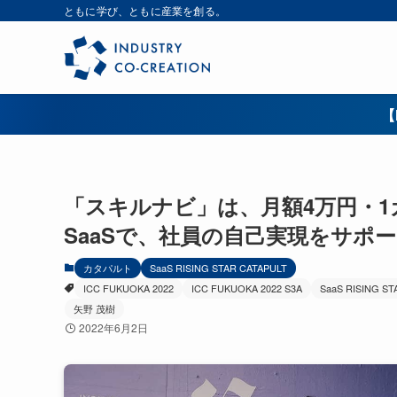
ともに学び、ともに産業を創る。
【
「スキルナビ」は、月額4万円・
SaaSで、社員の自己実現をサポートす
カタパルト
SaaS RISING STAR CATAPULT
ICC FUKUOKA 2022
ICC FUKUOKA 2022 S3A
SaaS RISING ST
矢野 茂樹
2022年6月2日