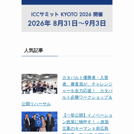
人気記事
カタパルト優勝者・入賞
者、審査員が、チャレンジ
ャーを全力応援！ カタパ
ルト必勝ワークショップ＆
公開リハーサル
【一挙公開】イノベーショ
ン政策に物申す！ – 政策
立案のキーマン x 前広島