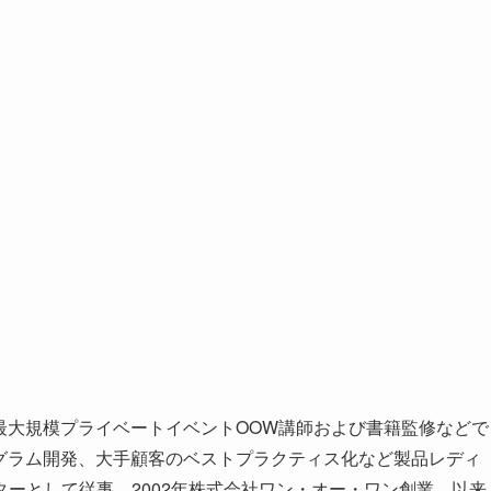
界最大規模プライベートイベントOOW講師および書籍監修などで
プログラム開発、大手顧客のベストプラクティス化など製品レディ
ーとして従事。2002年株式会社ワン・オー・ワン創業。以来