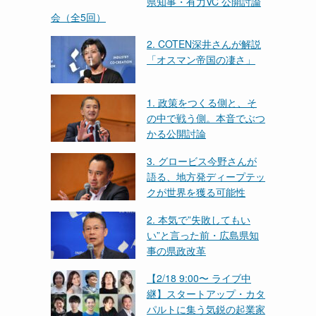
県知事・有力VC 公開討論
会（全5回）
2. COTEN深井さんが解説
「オスマン帝国の凄さ」
1. 政策をつくる側と、そ
の中で戦う側。本音でぶつ
かる公開討論
3. グロービス今野さんが
語る、地方発ディープテッ
クが世界を獲る可能性
2. 本気で”失敗してもい
い”と言った前・広島県知
事の県政改革
【2/18 9:00〜 ライブ中
継】スタートアップ・カタ
パルトに集う気鋭の起業家