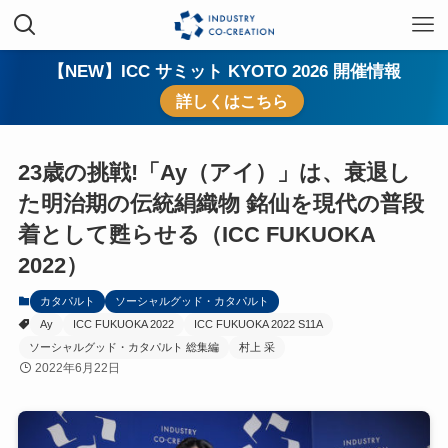
【NEW】ICC サミット KYOTO 2026 開催情報
詳しくはこちら
23歳の挑戦!「Ay（アイ）」は、衰退し
た明治期の伝統絹織物 銘仙を現代の普段
着として甦らせる（ICC FUKUOKA
2022）
カタパルト
ソーシャルグッド・カタパルト
Ay
ICC FUKUOKA 2022
ICC FUKUOKA 2022 S11A
ソーシャルグッド・カタパルト 総集編
村上 采
2022年6月22日