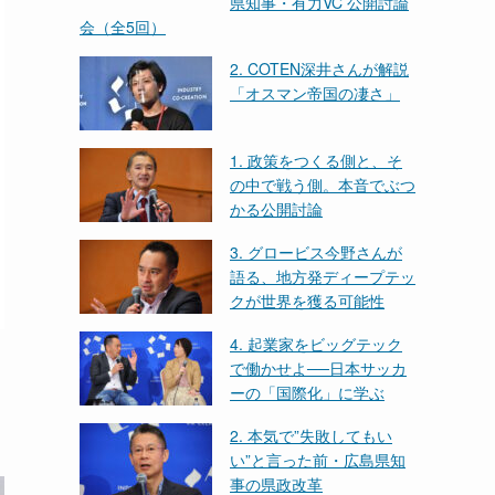
県知事・有力VC 公開討論
会（全5回）
2. COTEN深井さんが解説
「オスマン帝国の凄さ」
1. 政策をつくる側と、そ
の中で戦う側。本音でぶつ
かる公開討論
3. グロービス今野さんが
語る、地方発ディープテッ
クが世界を獲る可能性
4. 起業家をビッグテック
で働かせよ──日本サッカ
ーの「国際化」に学ぶ
2. 本気で”失敗してもい
い”と言った前・広島県知
事の県政改革