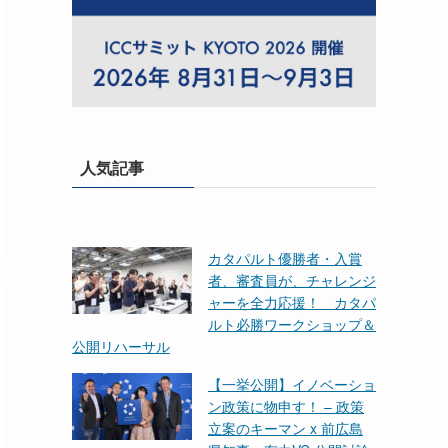
人気記事
カタパルト優勝者・入賞
者、審査員が、チャレンジ
ャーを全力応援！ カタパ
ルト必勝ワークショップ＆
公開リハーサル
【一挙公開】イノベーショ
ン政策に物申す！ – 政策
立案のキーマン x 前広島