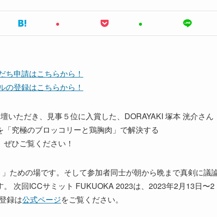
友だち申請はこちらから！
ンネルの登録はこちらから！
ルトに登壇いただき、見事５位に入賞した、DORAYAKI 塚本 洸介さん
を「究極のブロッコリーと鶏胸肉」で解決する
す。ぜひご覧ください！
。」ための場です。そして参加者同士が朝から晩まで真剣に議
ICCサミット FUKUOKA 2023は、2023年2月13日〜2
加登録は
公式ページ
をご覧ください。