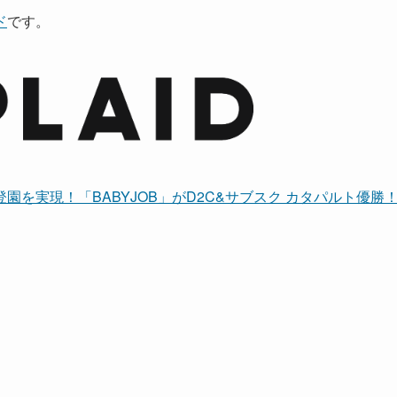
ド
です。
を実現！「BABYJOB」がD2C&サブスク カタパルト優勝