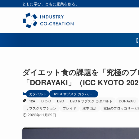
ともに学び、ともに産業を創る。
【
ダイエット食の課題を「究極のブ
「DORAYAKI」（ICC KYOTO 20
カタパルト
D2C & サブスク カタパルト
12A
D to C
D2C
D2C & サブスク カタパルト
DORAYAKI
サブスクリプション
プレイド
塚本 洸介
究極のブロッコリーと
2022年11月29日