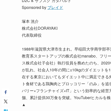
D2C & サブスク カタパルト
Sponsored by
プレイド
塚本 洸介
株式会社DORAYAKI
代表取締役
1988年滋賀県大津市生まれ。早稲田大学商学部
教育系スタートアップの株式会社manabo、フリー
ス株式会社子会社）執行役員を務めたのち、2020
が乱れ、社会人10年の間に±10kgのダイエット
在する東京においてもダイエット中に満足できる
ト食材である鶏胸肉とブロッコリー「のみ」を追
バリー×フランチャイズ×IT」という効率的な経営
舗、累計提供30万食を突破。YouTuberヒカ
▲