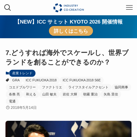
【NEW】ICC サミット KYOTO 2026 開催情報
詳しくはこちら
7.どうすれば海外でスケールし、世界ブ
ランドを創ることができるのか？
産業トレンド
GRA
ICC FUKUOKA 2018
ICC FUKUOKA 2018 S6E
コエドブルワリー
ファクトリエ
ライフスタイルアクセント
協同商事
各務 亮
和える
山田 敏夫
岩佐 大輝
朝霧 重治
矢島 里佳
電通
2018年5月14日