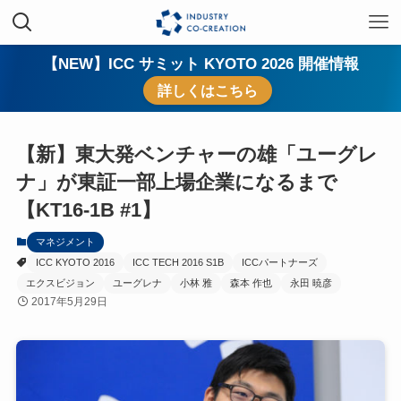
【NEW】ICC サミット KYOTO 2026 開催情報
詳しくはこちら
【新】東大発ベンチャーの雄「ユーグレ
ナ」が東証一部上場企業になるまで
【KT16-1B #1】
マネジメント
ICC KYOTO 2016
ICC TECH 2016 S1B
ICCパートナーズ
エクスビジョン
ユーグレナ
小林 雅
森本 作也
永田 暁彦
2017年5月29日