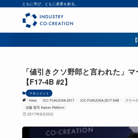
ともに学び、ともに産業を創る。
【
「値引きクソ野郎と言われた」マ
【F17-4B #2】
マネジメント
freee
ICC FUKUOKA 2017
ICC FUKUOKA 2017 S4B
フリー
須藤 憲司 Kaizen Platform
2017年9月20日