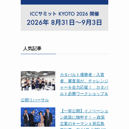
人気記事
カタパルト優勝者・入賞
者、審査員が、チャレンジ
ャーを全力応援！ カタパ
ルト必勝ワークショップ＆
公開リハーサル
【一挙公開】イノベーショ
ン政策に物申す！ – 政策
立案のキーマン x 前広島