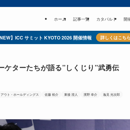
ホーム
記事一覧
カタパルト
開
NEW】ICC サミット KYOTO 2026 開催情報
詳しくはこち
ーケターたちが語る”しくじり”武勇伝
クアウト・ホールディングス
佐藤 裕介
東後 澄人
濱野 幸介
逸見 光次郎