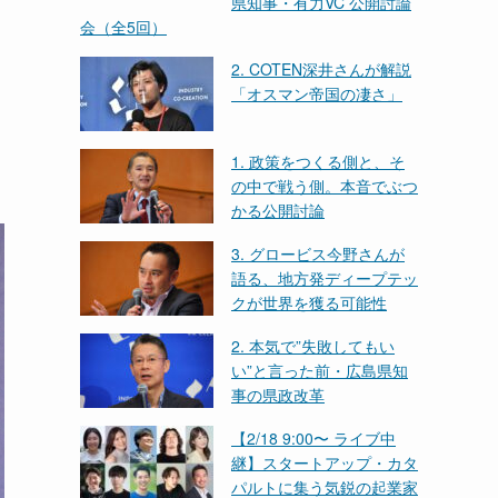
県知事・有力VC 公開討論
会（全5回）
2. COTEN深井さんが解説
「オスマン帝国の凄さ」
1. 政策をつくる側と、そ
の中で戦う側。本音でぶつ
かる公開討論
3. グロービス今野さんが
語る、地方発ディープテッ
クが世界を獲る可能性
2. 本気で”失敗してもい
い”と言った前・広島県知
事の県政改革
【2/18 9:00〜 ライブ中
継】スタートアップ・カタ
パルトに集う気鋭の起業家