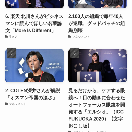
6. 楽天 北川さんがビジネス
2.100人の組織で毎年40人
マンに読んでほしい名著論
が退職、グッドパッチの組
文「More Is Different」
織崩壊
生き方
マネジメント
2. COTEN深井さんが解説
見るだけから、ケアする眼
「オスマン帝国の凄さ」
鏡へ！目の動きに合わせた
オートフォーカス眼鏡を開
マネジメント
発する「エルシオ」（ICC
FUKUOKA 2020）【文字
起こし版】