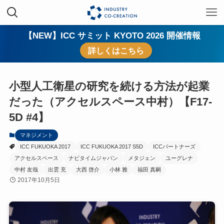
【NEW】ICC サミット KYOTO 2026 開催情報
詳しくはこちら
小型人工衛星の研究を続ける方法が起業
だった（アクセルスペース中村）【F17-
5D #4】
マネジメント
ICC FUKUOKA 2017
ICC FUKUOKA 2017 S5D
ICCパートナーズ
アクセルスペース
ナビタイムジャパン
メタジェン
ユーグレナ
中村 友哉
出雲 充
大西 啓介
小林 雅
福田 真嗣
2017年10月5日