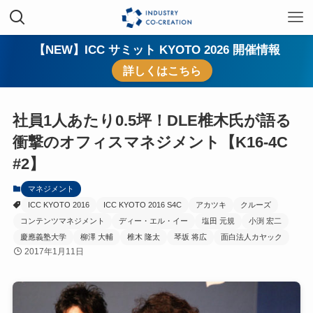
【NEW】ICC サミット KYOTO 2026 開催情報
詳しくはこちら
社員1人あたり0.5坪！DLE椎木氏が語る
衝撃のオフィスマネジメント【K16-4C
#2】
マネジメント
ICC KYOTO 2016
ICC KYOTO 2016 S4C
アカツキ
クルーズ
コンテンツマネジメント
ディー・エル・イー
塩田 元規
小渕 宏二
慶應義塾大学
柳澤 大輔
椎木 隆太
琴坂 将広
面白法人カヤック
2017年1月11日