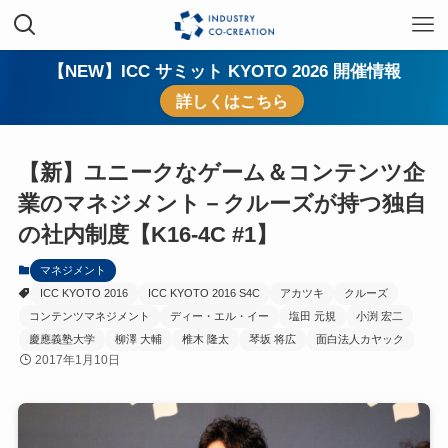
【NEW】ICC サミット KYOTO 2026 開催情報
詳しくはこちら
【新】ユニークなゲーム＆コンテンツ企
業のマネジメント－クルーズが持つ独自
の社内制度【K16-4C #1】
マネジメント
ICC KYOTO 2016
ICC KYOTO 2016 S4C
アカツキ
クルーズ
コンテンツマネジメント
ディー・エル・イー
塩田 元規
小渕 宏二
慶應義塾大学
柳澤 大輔
椎木 隆太
琴坂 将広
面白法人カヤック
2017年1月10日