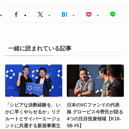
一緒に読まれている記事
「シビアな決断経験を、い
日本のVCファンドの代表
かに早くやらせるか」リク
格 グロービス今野氏が語る
ルートとサイバーエージェ
4つの注目投資領域【K16-
ントに共通する新規事業立
5B #5】