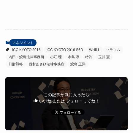
マネジメント
ICC KYOTO 2016
ICC KYOTO 2016 S6D
WHILL
ソラコム
内田・鮫島法律事務所
杉江 理
水島 淳
特許
玉川 憲
知財戦略
西村あさひ法律事務所
鮫島 正洋
この記事が気に入ったら
いいね または フォローしてね！