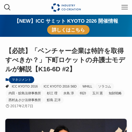
【NEW】ICC サミット KYOTO 2026 開催情報
詳しくはこちら
【必読】「ベンチャー企業は特許を取得
すべきか？」下町ロケットの弁護士モデ
ルが解説【K16-6D #2】
マネジメント
ICC KYOTO 2016
ICC KYOTO 2016 S6D
WHILL
ソラコム
内田・鮫島法律事務所
杉江 理
水島 淳
特許
玉川 憲
知財戦略
西村あさひ法律事務所
鮫島 正洋
2017年2月7日