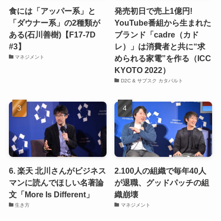
食には「アッパー系」と
発売初日で売上1億円!
「ダウナー系」の2種類が
YouTube番組から生まれた
ある(石川善樹)【F17-7D
ブランド「cadre（カド
#3】
レ）」は消費者と共に“求
められる家電”を作る（ICC
マネジメント
KYOTO 2022）
D2C & サブスク カタパルト
6. 楽天 北川さんがビジネス
2.100人の組織で毎年40人
マンに読んでほしい名著論
が退職、グッドパッチの組
文「More Is Different」
織崩壊
生き方
マネジメント