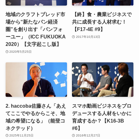
地域のクラフトブレッド市
【終】食・農業ビジネスで
場から“新たなパン経済
共に成長する人材求む！
圏”を創り出す「パンフォ
【F17-4E #9】
ーユー」（ICC FUKUOKA
2017年10月13日
2020）【文字起こし版】
2020年5月25日
2. haccoba佐藤さん「あえ
スマホ動画ビジネスをプロ
てここでやるからこそ、地
デュースする人材をいかに
域の希望になる」（能登コ
育成するか？【K16-3B
ネクテッド）
#6】
2025年11月25日
2016年12月27日