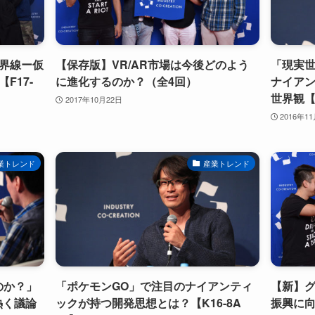
界線ー仮
【保存版】VR/AR市場は今後どのよう
「現実
F17-
に進化するのか？（全4回）
ナイアン
世界観【K
2017年10月22日
2016年1
業トレンド
産業トレンド
のか？」
「ポケモンGO」で注目のナイアンティ
【新】グ
熱く議論
ックが持つ開発思想とは？【K16-8A
振興に向