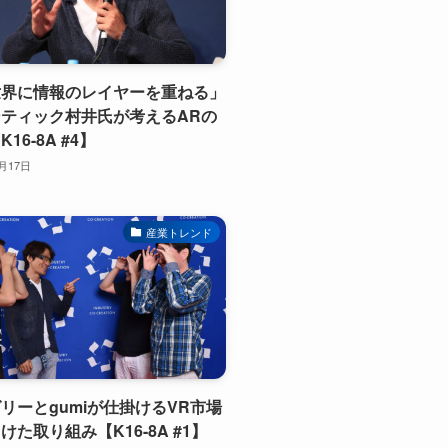
世界に情報のレイヤーを重ねる」
ティック村井氏が考えるARの
16-8A #4】
1月17日
産業トレンド
リーとgumiが仕掛けるVR市場
けた取り組み【K16-8A #1】