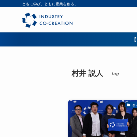
ともに学び、ともに産業を創る。
【
村井 説人
– tag –
ダ