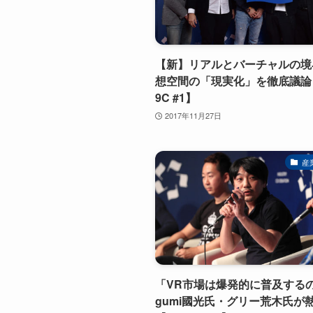
【新】リアルとバーチャルの境
想空間の「現実化」を徹底議論【
9C #1】
2017年11月27日
産
「VR市場は爆発的に普及する
gumi國光氏・グリー荒木氏が