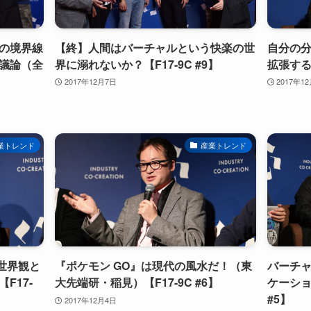
の境界線
【終】人間はバーチャルという快楽の世
自分の
議論（全
界に溺れないか？【F17-9C #9】
拡張する
2017年12月7日
2017年1
業トレンド
産業トレンド
世界観と
『ポケモン GO』は現代の風水だ！（東
バーチ
F17-
大先端研・稲見）【F17-9C #6】
ケーショ
#5】
2017年12月4日