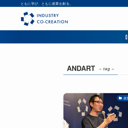
ともに学び、ともに産業を創る。
【
ANDART
– tag –
産