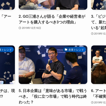
が「アー
2. GO三浦さんが語る「企業や経営者が
3.「ビ
アートを購入するべき3つの理由」
て、新
いる“起
2019年12月16日
2019年1
業トレンド
産業トレンド
ンチは、現
5. 日本企業は「意味がある市場」で戦う
6. ア
?
べき。「役に立つ市場」で戦う時代は終
「不確
わった？
2019年1