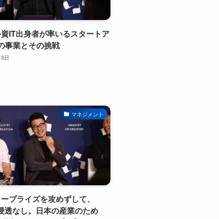
手外資IT出身者が率いるスタートア
の事業とその挑戦
月3日
マネジメント
ンタープライズを攻めずして、
の浸透なし。日本の産業のため