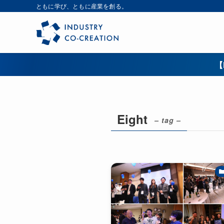
ともに学び、ともに産業を創る。
【
Eight
– tag –