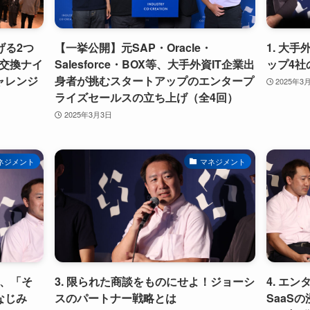
告げる2つ
【一挙公開】元SAP・Oracle・
1. 大
刺交換ナイ
Salesforce・BOX等、大手外資IT企業出
ップ4社
「チャレンジ
身者が挑むスタートアップのエンタープ
2025年3
ライズセールスの立ち上げ（全4回）
2025年3月3日
ネジメント
マネジメント
戦、「そ
3. 限られた商談をものにせよ！ジョーシ
4. エ
なじみ
スのパートナー戦略とは
SaaS