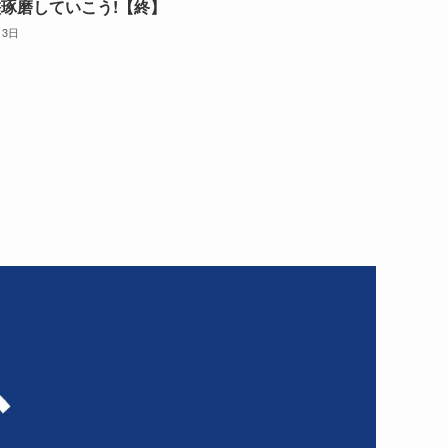
琢磨していこう!【終】
月3日