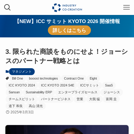
【NEW】ICC サミット KYOTO 2026 開催情報
詳しくはこちら
3. 限られた商談をものにせよ！ジョーシ
スのパートナー戦略とは
マネジメント
Bill One
booost technologies
Contract One
Eight
ICC KYOTO 2024
ICC KYOTO 2024 S4E
ICCサミット
SaaS
Sansan
Sustainability ERP
エンタープライズセールス
ジョーシス
チームスピリット
パートナービジネス
営業
大我 猛
富岡 圭
道下 和良
高山 清光
2025年3月3日