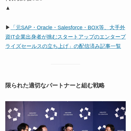
▲
▶
「元SAP・Oracle・Salesforce・BOX等、大手外
資IT企業出身者が挑むスタートアップのエンタープ
ライズセールスの立ち上げ」の配信済み記事一覧
限られた適切なパートナーと組む戦略