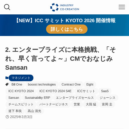
【NEW】ICC サミット KYOTO 2026 開催情報
詳しくはこちら
2. エンタープライズに本格挑戦、「そ
れ、早く言ってよ～」CMでおなじみ
Sansan
マネジメント
Bill One
booost technologies
Contract One
Eight
ICC KYOTO 2024
ICC KYOTO 2024 S4E
ICCサミット
SaaS
Sansan
Sustainability ERP
エンタープライズセールス
ジョーシス
チームスピリット
パートナービジネス
営業
大我 猛
富岡 圭
道下 和良
高山 清光
2025年3月3日