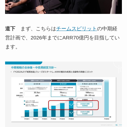
道下
まず、こちらは
チームスピリット
の中期経
営計画で、2026年までにARR70億円を目指してい
ます。