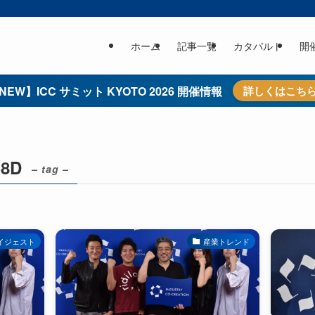
ホーム
記事一覧
カタパルト
開
NEW】ICC サミット KYOTO 2026 開催情報
詳しくはこち
S8D
– tag –
イジェスト
産業トレンド