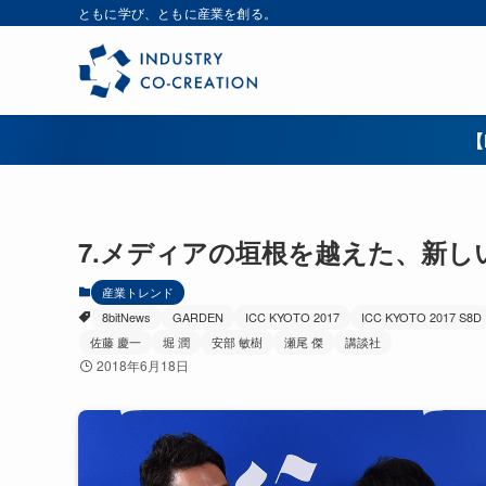
ともに学び、ともに産業を創る。
【
7.メディアの垣根を越えた、新
産業トレンド
8bitNews
GARDEN
ICC KYOTO 2017
ICC KYOTO 2017 S8D
佐藤 慶一
堀 潤
安部 敏樹
瀬尾 傑
講談社
2018年6月18日