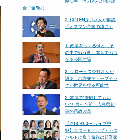
県知事・有力VC 公開討論
会（全5回）
2. COTEN深井さんが解説
「オスマン帝国の凄さ」
1. 政策をつくる側と、そ
の中で戦う側。本音でぶつ
かる公開討論
3. グロービス今野さんが
語る、地方発ディープテッ
クが世界を獲る可能性
2. 本気で”失敗してもい
い”と言った前・広島県知
事の県政改革
【2/18 9:00〜 ライブ中
継】スタートアップ・カタ
パルトに集う気鋭の起業家