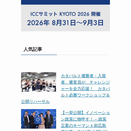
人気記事
カタパルト優勝者・入賞
者、審査員が、チャレンジ
ャーを全力応援！ カタパ
ルト必勝ワークショップ＆
公開リハーサル
【一挙公開】イノベーショ
ン政策に物申す！ – 政策
立案のキーマン x 前広島