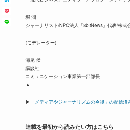
堀 潤
ジャーナリスト/NPO法人「8bitNews」代表/株式
(モデレーター)
瀬尾 傑
講談社
コミュニケーション事業第一部部長
▲
▶
「メディアやジャーナリズムの今後」の配信済
連載を最初から読みたい方はこちら