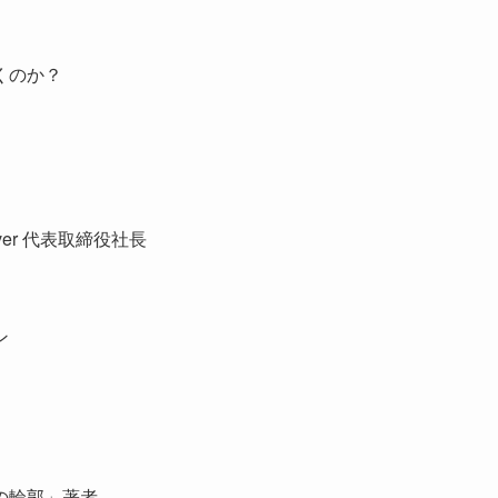
くのか？
ver 代表取締役社長
ン
の輪郭」著者