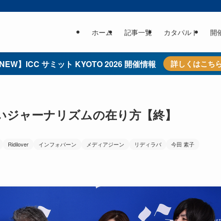
ホーム
記事一覧
カタパルト
開
NEW】ICC サミット KYOTO 2026 開催情報
詳しくはこち
しいジャーナリズムの在り方【終】
Ridilover
インフォバーン
メディアジーン
リディラバ
今田 素子