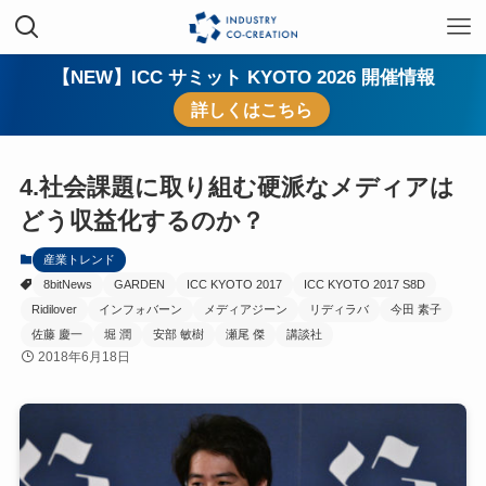
【NEW】ICC サミット KYOTO 2026 開催情報
詳しくはこちら
4.社会課題に取り組む硬派なメディアは
どう収益化するのか？
産業トレンド
8bitNews
GARDEN
ICC KYOTO 2017
ICC KYOTO 2017 S8D
Ridilover
インフォバーン
メディアジーン
リディラバ
今田 素子
佐藤 慶一
堀 潤
安部 敏樹
瀬尾 傑
講談社
2018年6月18日