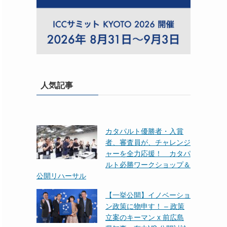
人気記事
カタパルト優勝者・入賞
者、審査員が、チャレンジ
ャーを全力応援！ カタパ
ルト必勝ワークショップ＆
公開リハーサル
【一挙公開】イノベーショ
ン政策に物申す！ – 政策
立案のキーマン x 前広島