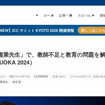
ホーム
記事一覧
カタパルト
開
NEW】ICC サミット KYOTO 2026 開催情報
詳しくはこち
複業先生」で、教師不足と教育の問題を
UOKA 2024）
ミット
ICCパートナーズ
LX DESIGN
カタパルト
ソーシャルグッド・カタパル
業先生
金谷 智