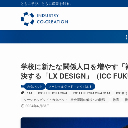
ともに学び、ともに産業を創る。
【
学校に新たな関係人口を増やす「
決する「LX DESIGN」（ICC FUK
カタパルト
ソーシャルグッド・カタパルト
11A
ICC FUKUOKA 2024
ICC FUKUOKA 2024 S11A
ICCサ
ソーシャルグッド・カタパルト - 社会課題の解決への挑戦 -
教育
複
2024年4月23日