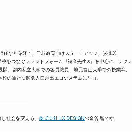
担任などを経て、学校教育向けスタートアップ、(株)LX
学校をつなぐプラットフォーム『複業先生®︎』を中心に、テク
国展開。都内私立大学での客員教員、地元富山大学での授業等、
学校の新たな関係人口創出エコシステムに注力。
出し社会を変える、
株式会社 LX DESIGN
の金谷 智です。