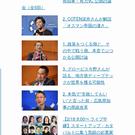
県知事・有力VC 公開討論
会（全5回）
2. COTEN深井さんが解説
「オスマン帝国の凄さ」
1. 政策をつくる側と、そ
の中で戦う側。本音でぶつ
かる公開討論
3. グロービス今野さんが
語る、地方発ディープテッ
クが世界を獲る可能性
2. 本気で”失敗してもい
い”と言った前・広島県知
事の県政改革
【2/18 9:00〜 ライブ中
継】スタートアップ・カタ
パルトに集う気鋭の起業家