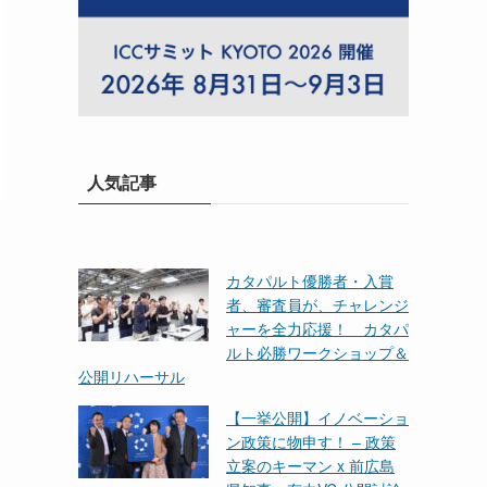
人気記事
カタパルト優勝者・入賞
者、審査員が、チャレンジ
ャーを全力応援！ カタパ
ルト必勝ワークショップ＆
公開リハーサル
【一挙公開】イノベーショ
ン政策に物申す！ – 政策
立案のキーマン x 前広島