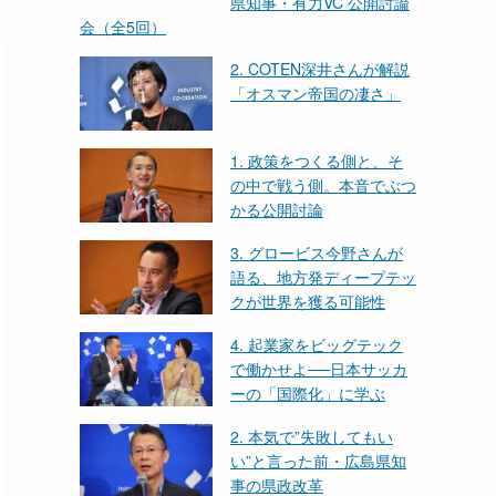
県知事・有力VC 公開討論
会（全5回）
2. COTEN深井さんが解説
「オスマン帝国の凄さ」
1. 政策をつくる側と、そ
の中で戦う側。本音でぶつ
かる公開討論
3. グロービス今野さんが
語る、地方発ディープテッ
クが世界を獲る可能性
4. 起業家をビッグテック
で働かせよ──日本サッカ
ーの「国際化」に学ぶ
2. 本気で”失敗してもい
い”と言った前・広島県知
事の県政改革