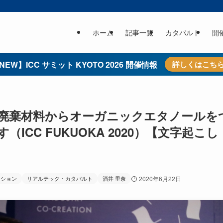
ホーム
記事一覧
カタパルト
開
NEW】ICC サミット KYOTO 2026 開催情報
詳しくはこち
廃棄材料からオーガニックエタノールを
CC FUKUOKA 2020）【文字起こし
ーション
リアルテック・カタパルト
酒井 里奈
2020年6月22日