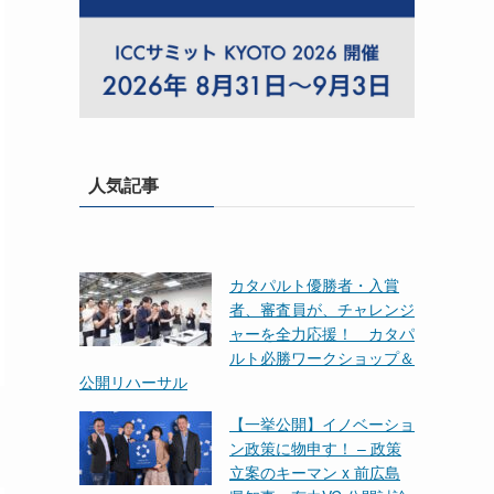
人気記事
カタパルト優勝者・入賞
者、審査員が、チャレンジ
ャーを全力応援！ カタパ
ルト必勝ワークショップ＆
公開リハーサル
【一挙公開】イノベーショ
ン政策に物申す！ – 政策
立案のキーマン x 前広島