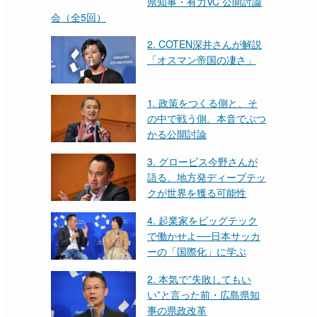
県知事・有力VC 公開討論
会（全5回）
2. COTEN深井さんが解説
「オスマン帝国の凄さ」
1. 政策をつくる側と、そ
の中で戦う側。本音でぶつ
かる公開討論
3. グロービス今野さんが
語る、地方発ディープテッ
クが世界を獲る可能性
4. 起業家をビッグテック
で働かせよ──日本サッカ
ーの「国際化」に学ぶ
2. 本気で”失敗してもい
い”と言った前・広島県知
事の県政改革