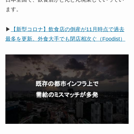
ます。
▶
【新型コロナ】飲食店の倒産が11月時点で過去
最多を更新。外食大手でも閉店相次ぐ（Foodist）